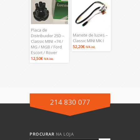
Placa de
Manete de luzes –
Distribuidor 25D –
Classic MINI MK I
Classic MINI «74 /
MG / MGB / Ford
52,20
€
IVA inc.
Escort / Rover
12,50
€
IVA inc.
214 830 077
PROCURAR
NA LOJA