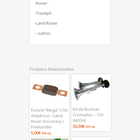
-Rover
-Triumph
-Land Rover
– outros
Produtos Relacionados
Kit de Buzinas
Fusivel “Mega” (150
Cromadas – 12V
Ampéres) – Land
(M/DH)
Rover Discovery /
50,36
€
Freelander
IVA inc.
5,00
€
IVA inc.