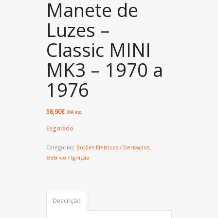
Manete de
Luzes –
Classic MINI
MK3 – 1970 a
1976
58,90
€
IVA inc.
Esgotado
Categorias:
Botões Eletricos / Derivados
,
Elétrico / Ignição
Descrição