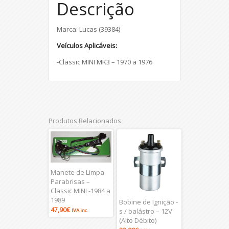
Descrição
Marca: Lucas (39384)
Veículos Aplicáveis:
-Classic MINI MK3 – 1970 a 1976
Produtos Relacionados
Manete de Limpa
Parabrisas –
Classic MINI -1984 a
1989
Bobine de Ignição -
47,90
€
s / balástro – 12V
IVA inc.
(Alto Débito)