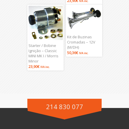
23,90
€
IVA inc.
Kit de Buzinas
Cromadas – 12V
Starter / Bobine
(M/DH)
Ignição – Classic
50,36
€
IVA inc.
MINI MK I / Morris
Minor
23,90
€
IVA inc.
214 830 077