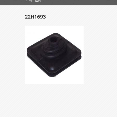
22H1693
»
22H1693