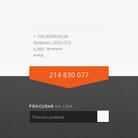
←
Fole da Manete de
Mudanças – MGB (1975
a 1980)
(previous
entry)
214 830 077
PROCURAR
NA LOJA