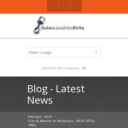
Facebook
Gplus
Mail
Carrinho de Compras -
0€
Blog - Latest
News
Está aqui:
Início
»
Fole da Manete de Mudanças – MGB (1975 a
1980)