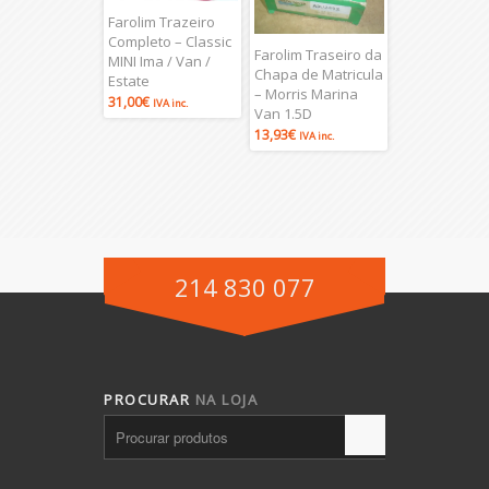
Farolim Trazeiro
Completo – Classic
Farolim Traseiro da
MINI Ima / Van /
Chapa de Matricula
Estate
– Morris Marina
31,00
€
IVA inc.
Van 1.5D
13,93
€
IVA inc.
214 830 077
PROCURAR
NA LOJA