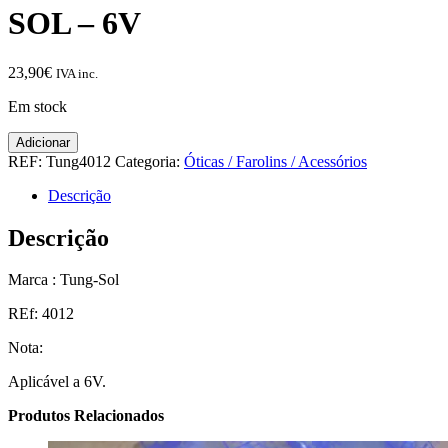
SOL – 6V
23,90
€
IVA inc.
Em stock
Quantidade
Adicionar
de
REF:
Tung4012
Categoria:
Óticas / Farolins / Acessórios
Kit
Farolins
Descrição
Nevoeiro
TUNG-
Descrição
SOL
-
Marca : Tung-Sol
6V
REf: 4012
Nota:
Aplicável a 6V.
Produtos Relacionados