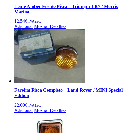
Lente Amber Frente Pisca – Triumph TR7 / Morris
Marina
12,54
€
IVA inc.
Adicionar
Mostrar Detalhes
Farolim Pisca Completo – Land Rover / MINI Special
Edition
22,00
€
IVA inc.
Adicionar
Mostrar Detalhes