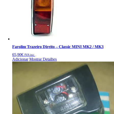
Farolim Trazeiro Direito – Classic MINI MK2 / MK3
65,90
€
IVA inc.
Adicionar
Mostrar Detalhes