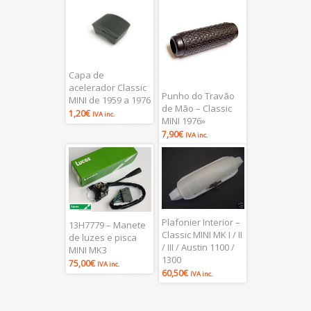
Capa de
acelerador Classic
Punho do Travão
MINI de 1959 a 1976
de Mão – Classic
1,20
€
IVA inc.
MINI 1976»
7,90
€
IVA inc.
Plafonier Interior –
13H7779 – Manete
Classic MINI MK I / II
de luzes e pisca
/ III / Austin 1100 /
MINI MK3
1300
75,00
€
IVA inc.
60,50
€
IVA inc.