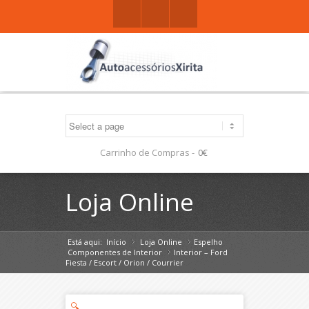
Facebook
Gplus
Mail
Carrinho de Compras -
0€
Loja Online
Está aqui:
Início
Loja Online
»
Espelho
»
Componentes de Interior
Interior – Ford
»
Fiesta / Escort / Orion / Courrier
🔍