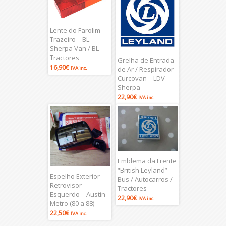
Lente do Farolim
Trazeiro – BL
Sherpa Van / BL
Tractores
Grelha de Entrada
16,90
€
IVA inc.
de Ar / Respirador
Curcovan – LDV
Sherpa
22,90
€
IVA inc.
Emblema da Frente
“British Leyland” –
Espelho Exterior
Bus / Autocarros /
Retrovisor
Tractores
Esquerdo – Austin
22,90
€
IVA inc.
Metro (80 a 88)
22,50
€
IVA inc.