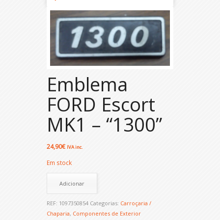
Emblema
FORD Escort
MK1 – “1300”
24,90
€
IVA inc.
Em stock
Adicionar
REF:
1097350854
Categorias:
Carroçaria /
Chaparia
,
Componentes de Exterior