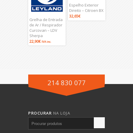
Espelho Exterior
Direito – Citroen BX
32,65
€
Grelha de Entrada
de Ar / Respirador
Curcovan – LDV
Sherpa
22,90
€
IVA inc.
214 830 077
PROCURAR
NA LOJA