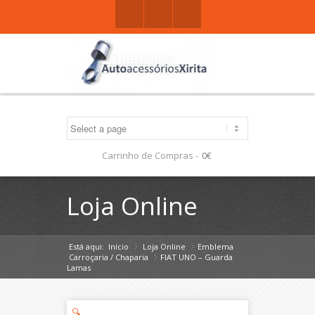
Facebook
Gplus
Mail
Carrinho de Compras -
0€
Loja Online
Está aqui:
Início
Loja Online
»
Emblema
»
Carroçaria / Chaparia
FIAT UNO – Guarda
»
Lamas
🔍