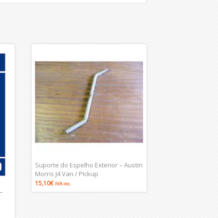
Suporte do Espelho Exterior – Austin
Morris J4 Van / PIckup
15,10
€
IVA inc.
–