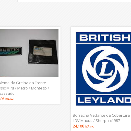
lema da Grelha da Frente –
ssic MINI / Metro / Montego /
bassador
60
€
IVA inc.
Borracha Vedante da Cobertura 
LDV Maxus / Sherpa «1987
24,10
€
IVA inc.