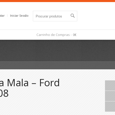
star
Iniciar Sessão
Carrinho de Compras -
0€
 Mala – Ford
08