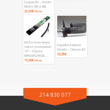
Esquerdo – Austin
Metro (80 a 88)
22,50
€
IVA inc.
Kit Escovas limpa
Espelho Exterior
vidros (cromadas)
Direito – Citroen BX
10″ – Classic
32,65
€
MINI,MG,MGB …
15,00
€
IVA inc.
214 830 077