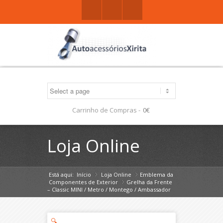
Facebook
Gplus
Mail
Carrinho de Compras -
0€
Loja Online
Está aqui:
Início
Loja Online
»
Emblema da
»
Componentes de Exterior
Grelha da Frente
»
– Classic MINI / Metro / Montego / Ambassador
🔍