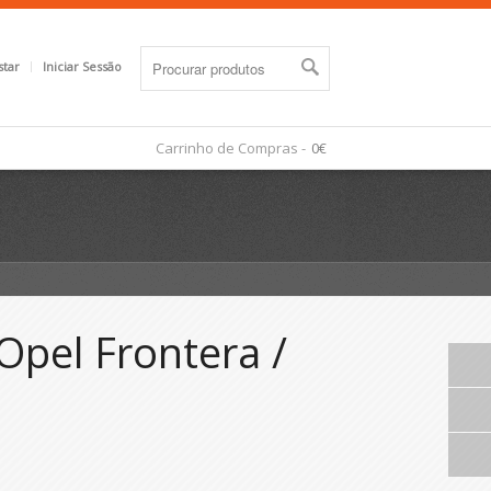
star
Iniciar Sessão
Carrinho de Compras -
0€
Opel Frontera /