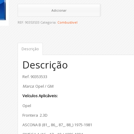
Adicionar
REF:
90353533
Categoria:
Combustivel
Descrição
Descrição
Ref. 90353533
Marca
: Opel / GM
Veículos Aplicáveis:
Opel
Frontera 2.3D
ASCONA B (81_, 86_, 87_, 88_) 1975-1981