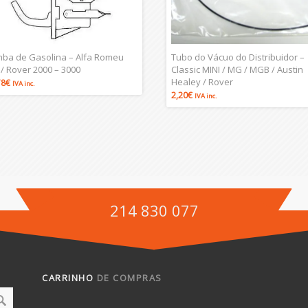
ba de Gasolina – Alfa Romeu
Tubo do Vácuo do Distribuidor –
 / Rover 2000 – 3000
Classic MINI / MG / MGB / Austin
Healey / Rover
78
€
IVA inc.
2,20
€
IVA inc.
214 830 077
CARRINHO
DE COMPRAS