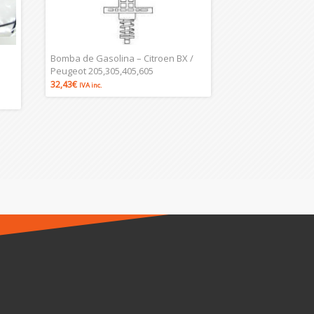
Bomba de Gasolina – Citroen BX /
Peugeot 205,305,405,605
32,43
€
IVA inc.