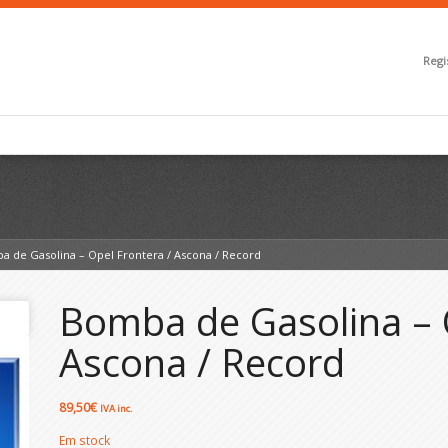
Regi
a de Gasolina – Opel Frontera / Ascona / Record
Bomba de Gasolina – 
Ascona / Record
89,50
€
IVA inc.
Em stock