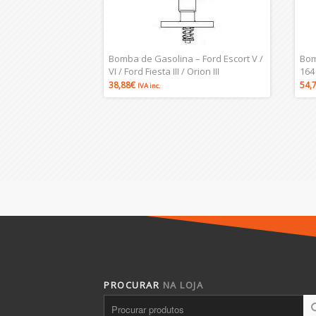
Bomba de Gasolina – Ford Escort V /
Bom
VI / Ford Fiesta III / Orion III
164
38,88
€
54,
IVA inc.
PROCURAR
NA LOJA