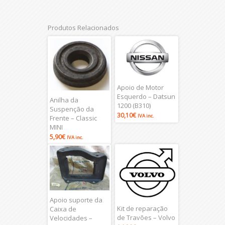
Produtos Relacionados
Apoio de Motor
Esquerdo – Datsun
Anilha da
1200 (B310)
Suspenção da
30,10
€
IVA inc.
Frente – Classic
MINI
5,90
€
IVA inc.
Apoio suporte da
Kit de reparação
Caixa de
de Travões – Volvo
Velocidades –