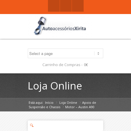
Facebook
Gplus
Mail
Carrinho de Compras -
0€
Loja Online
Está aqui:
Início
Loja Online
»
Apoio de
»
Suspensão e Chassis
Motor – Austin A90
»
🔍