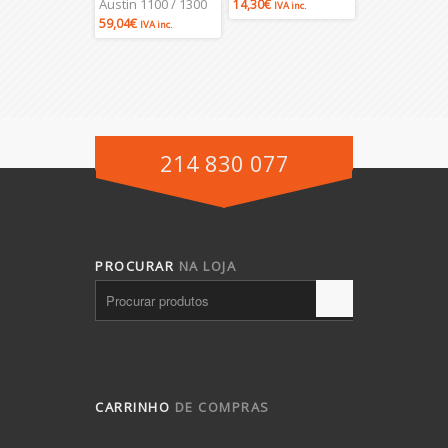
Austin 1100 / 1300
14,30
€
IVA inc.
59,04
€
IVA inc.
214 830 077
PROCURAR
NA LOJA
CARRINHO
DE COMPRAS