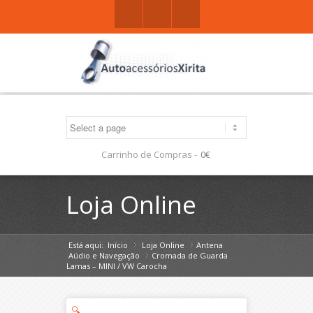
Facebook
Gplus
Mail
Carrinho de Compras -
0€
Loja Online
Está aqui:
Início
Loja Online
»
Antena
»
Aúdio e Navegação
Cromada de Guarda
»
Lamas – MINI / VW Carocha
🔍