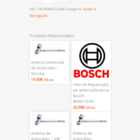
REF:
CROMANTGLAM
Categoria:
Aúdio e
Navegação
Produtos Relacionados
Antena Universal
de Autoradio –
Zendar
19,90
€
IVA inc.
Veio de Reparação
de antena Electrica
Bosch –
8698115391
20,90
€
IVA inc.
Antena de
Antena de
Autorádio – VW
Autorádio