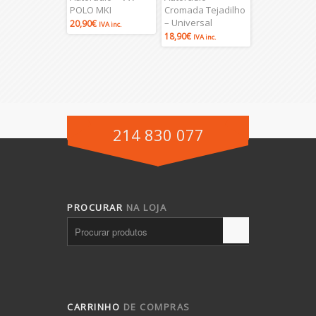
POLO MKI
Cromada Tejadilho
– Universal
20,90
€
IVA inc.
18,90
€
IVA inc.
214 830 077
PROCURAR
NA LOJA
CARRINHO
DE COMPRAS