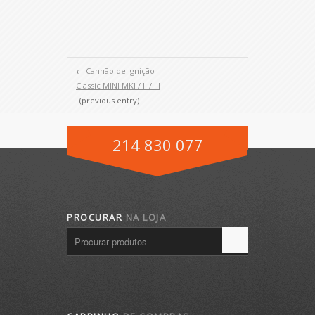
←
Canhão de Ignição –
Classic MINI MKI / II / III
(previous entry)
214 830 077
PROCURAR
NA LOJA