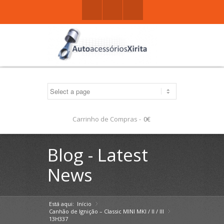
Facebook
Gplus
Mail
Carrinho de Compras -
0€
Blog - Latest
News
Está aqui:
Início
»
Canhão de Ignição – Classic MINI MKI / II / III
»
13H337