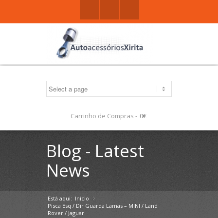
Facebook
Gplus
Mail
Carrinho de Compras -
0€
Blog - Latest
News
Está aqui:
Início
»
Pisca Esq / Dir Guarda Lamas – MINI / Land
Rover / Jaguar