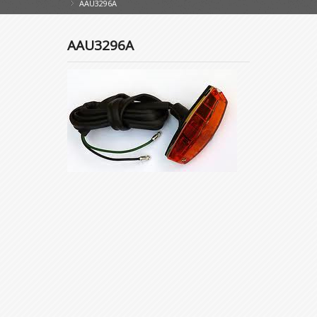
AAU3296A
»
AAU3296A