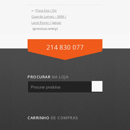
←
Pisca Esq / Dir
Guarda Lamas – MINI /
Land Rover / Jaguar
(previous entry)
214 830 077
PROCURAR
NA LOJA
CARRINHO
DE COMPRAS